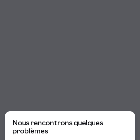
Début du dialogue
Nous rencontrons quelques
problèmes